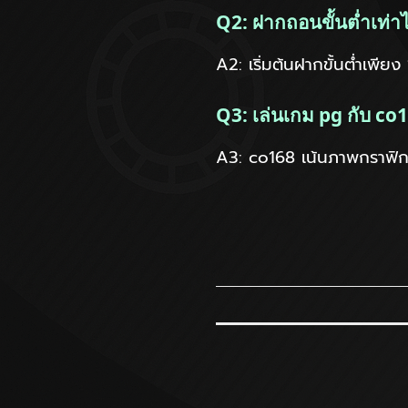
Q2: ฝากถอนขั้นต่ำเท่าไ
A2: เริ่มต้นฝากขั้นต่ำเพ
Q3: เล่นเกม pg กับ co1
A3: co168 เน้นภาพกราฟิกแล