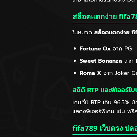
สล็อตแตกง่าย fifa7
ในหมวด
สล็อตแตกง่าย fif
Fortune Ox
จาก PG
Sweet Bonanza
จาก 
Roma X
จาก Joker 
สถิติ RTP และฟีเจอร์โบ
เกมที่มี RTP เกิน 96.5% ม
แสดงฟีเจอร์พิเศษ เช่น ฟรีสป
fifa789 เว็บตรง ปล