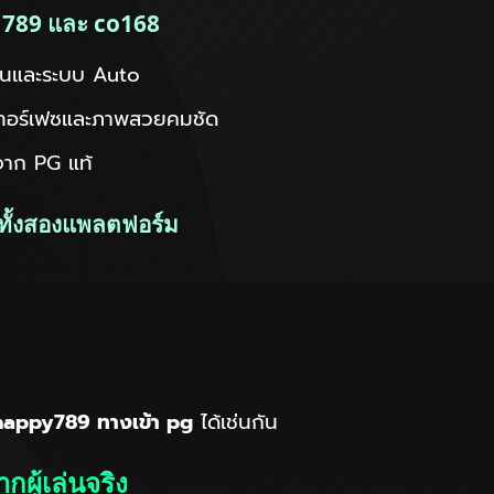
fa789 และ co168
มชั่นและระบบ Auto
นเทอร์เฟซและภาพสวยคมชัด
ิ์จาก PG แท้
้ทั้งสองแพลตฟอร์ม
happy789 ทางเข้า pg
ได้เช่นกัน
กผู้เล่นจริง