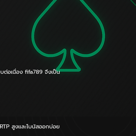
บต่อเนื่อง fifa789 จึงเป็น
ี RTP สูงและโบนัสออกบ่อย