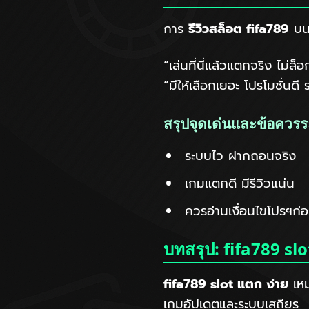
การ
รีวิวสล็อต fifa789
บนเ
“เล่นที่นี่แล้วแตกจริง ไม่ล
“มีให้เลือกเยอะ โปรโมชั่น
สรุปจุดเด่นและข้อควรร
ระบบไว ฝากถอนจริง
เกมแตกดี มีรีวิวแน่น
ควรอ่านเงื่อนไขโปรฯก่อ
บทสรุป: fifa789 sl
fifa789 slot แตก ง่าย
เหม
เกมอัปเดตและระบบเสถียร