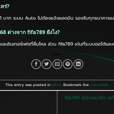
หร่?
ียง 1 บาท ระบบ Auto ไม่ต้องแจ้งแอดมิน รองรับทุกธนาคา
68 ต่างจาก fifa789 ยังไง?
ะอินเทอร์เฟซที่ลื่นไหล ส่วน fifa789 เด่นที่ระบบออโต้แล
This entry was posted in
สล็อต
. Bookmark the
permalink
.
fifa789 สมัครสมาชิก อย