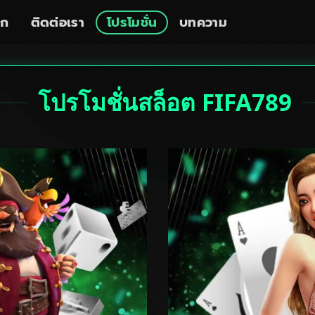
รก
ติดต่อเรา
โปรโมชั่น
บทความ
โปรโมชั่นสล็อต FIFA789